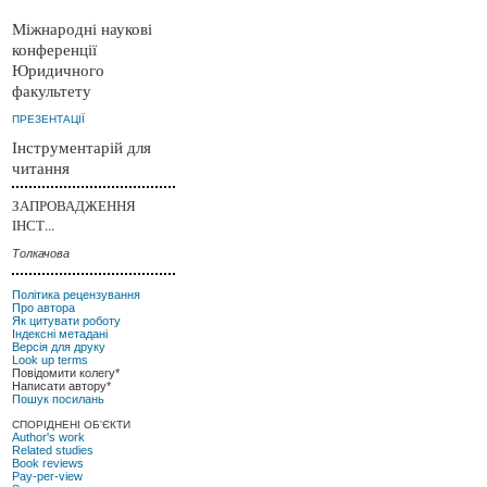
Міжнародні наукові
конференції
Юридичного
факультету
ПРЕЗЕНТАЦІЇ
Інструментарій для
читання
ЗАПРОВАДЖЕННЯ
ІНСТ...
Толкачова
Політика рецензування
Про автора
Як цитувати роботу
Індексні метадані
Версія для друку
Look up terms
Повідомити колегу*
Написати автору*
Пошук посилань
СПОРІДНЕНІ ОБ'ЄКТИ
Author's work
Related studies
Book reviews
Pay-per-view