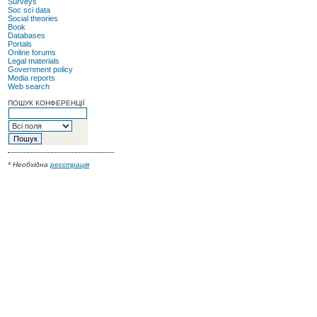
Surveys
Soc sci data
Social theories
Book
Databases
Portals
Online forums
Legal materials
Government policy
Media reports
Web search
ПОШУК КОНФЕРЕНЦІЇ
* Необхідна
реєстрація